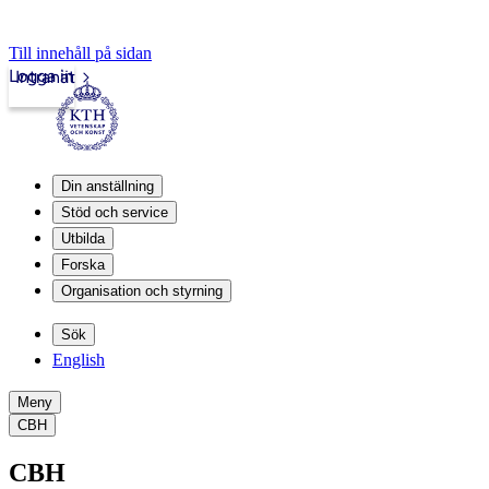
Till innehåll på sidan
Logga in
Intranät
Din anställning
Stöd och service
Utbilda
Forska
Organisation och styrning
Sök
English
Meny
CBH
CBH