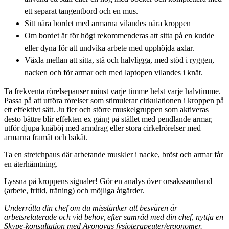
ett separat tangentbord och en mus.
Sitt nära bordet med armarna vilandes nära kroppen
Om bordet är för högt rekommenderas att sitta på en kudde
eller dyna för att undvika arbete med upphöjda axlar.
Växla mellan att sitta, stå och halvligga, med stöd i ryggen,
nacken och för armar och med laptopen vilandes i knät.
Ta frekventa rörelsepauser minst varje timme helst varje halvtimme.
Passa på att utföra rörelser som stimulerar cirkulationen i kroppen på
ett effektivt sätt. Ju fler och större muskelgruppen som aktiveras
desto bättre blir effekten ex gång på stället med pendlande armar,
utför djupa knäböj med armdrag eller stora cirkelrörelser med
armarna framåt och bakåt.
Ta en stretchpaus där arbetande muskler i nacke, bröst och armar får
en återhämtning.
Lyssna på kroppens signaler! Gör en analys över orsakssamband
(arbete, fritid, träning) och möjliga åtgärder.
Underrätta din chef om du misstänker att besvären är
arbetsrelaterade och vid behov, efter samråd med din chef, nyttja en
Skype-konsultation med Avonovas fysioterapeuter/ergonomer.