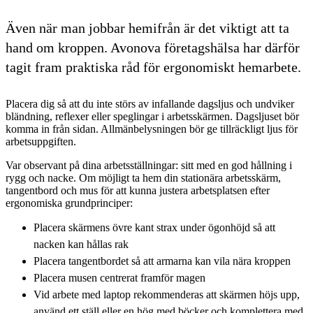
Även när man jobbar hemifrån är det viktigt att ta
hand om kroppen. Avonova företagshälsa har därför
tagit fram praktiska råd för ergonomiskt hemarbete.
Placera dig så att du inte störs av infallande dagsljus och undviker
bländning, reflexer eller speglingar i arbetsskärmen. Dagsljuset bör
komma in från sidan. Allmänbelysningen bör ge tillräckligt ljus för
arbetsuppgiften.
Var observant på dina arbetsställningar: sitt med en god hållning i
rygg och nacke. Om möjligt ta hem din stationära arbetsskärm,
tangentbord och mus för att kunna justera arbetsplatsen efter
ergonomiska grundprinciper:
Placera skärmens övre kant strax under ögonhöjd så att
nacken kan hållas rak
Placera tangentbordet så att armarna kan vila nära kroppen
Placera musen centrerat framför magen
Vid arbete med laptop rekommenderas att skärmen höjs upp,
använd ett ställ eller en hög med böcker och komplettera med