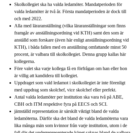
Skolkollegiet ska ha valda ledamöter. Mandatperioden för
valda ledamöter är två år. Första mandatperioden är dock till
och med 2022.
Alla med läraranställning (vilka läraranställningar som finns
framgår av anställningsordning vid KTH) samt den som är
anställd som forskare (även här enligt anställningsordning vid
KTH), i båda fallen med en anställning omfattande minst 50
procent, är valbara till skolkollegiet. Denna grupp kallas här
kollegerna.
Före valet ska varje kollega få en förfrågan om han eller hon
är villig att kandidera till kollegiet.
Uppdraget som vald ledamot i skolkollegiet är inte förenligt
med uppdrag som skolchef, vice skolchef eller prefekt.
Antal valda ledamöter per institution ska vara två på ABE,
CBH och ITM respektive fyra på EECS och SCI.
jämställd representation är särskilt viktigt bland de valda
ledamöterna. Därför ska det bland de valda ledamöterna vara
lika många män som kvinnor från varje institution, utom i de
fall där det underrepresenterade könet saknas bland de valbara