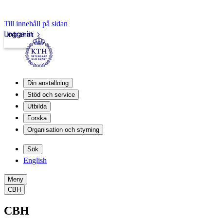
Till innehåll på sidan
Logga in
Intranät
Din anställning
Stöd och service
Utbilda
Forska
Organisation och styrning
Sök
English
Meny
CBH
CBH