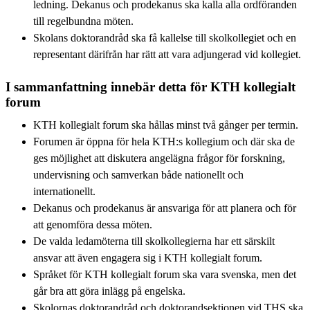
ledning. Dekanus och prodekanus ska kalla alla ordföranden
till regelbundna möten.
Skolans doktorandråd ska få kallelse till skolkollegiet och en
representant därifrån har rätt att vara adjungerad vid kollegiet.
I sammanfattning innebär detta för KTH kollegialt
forum
KTH kollegialt forum ska hållas minst två gånger per termin.
Forumen är öppna för hela KTH:s kollegium och där ska de
ges möjlighet att diskutera angelägna frågor för forskning,
undervisning och samverkan både nationellt och
internationellt.
Dekanus och prodekanus är ansvariga för att planera och för
att genomföra dessa möten.
De valda ledamöterna till skolkollegierna har ett särskilt
ansvar att även engagera sig i KTH kollegialt forum.
Språket för KTH kollegialt forum ska vara svenska, men det
går bra att göra inlägg på engelska.
Skolornas doktorandråd och doktorandsektionen vid THS ska