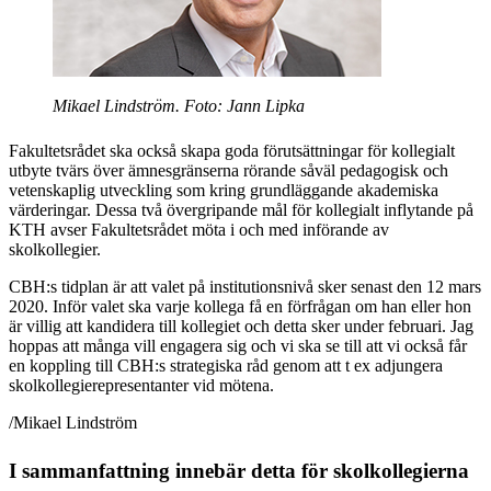
Mikael Lindström. Foto: Jann Lipka
Fakultetsrådet ska också skapa goda förutsättningar för kollegialt
utbyte tvärs över ämnesgränserna rörande såväl pedagogisk och
vetenskaplig utveckling som kring grundläggande akademiska
värderingar. Dessa två övergripande mål för kollegialt inflytande på
KTH avser Fakultetsrådet möta i och med införande av
skolkollegier.
CBH:s tidplan är att valet på institutionsnivå sker senast den 12 mars
2020. Inför valet ska varje kollega få en förfrågan om han eller hon
är villig att kandidera till kollegiet och detta sker under februari. Jag
hoppas att många vill engagera sig och vi ska se till att vi också får
en koppling till CBH:s strategiska råd genom att t ex adjungera
skolkollegierepresentanter vid mötena.
/Mikael Lindström
I sammanfattning innebär detta för skolkollegierna