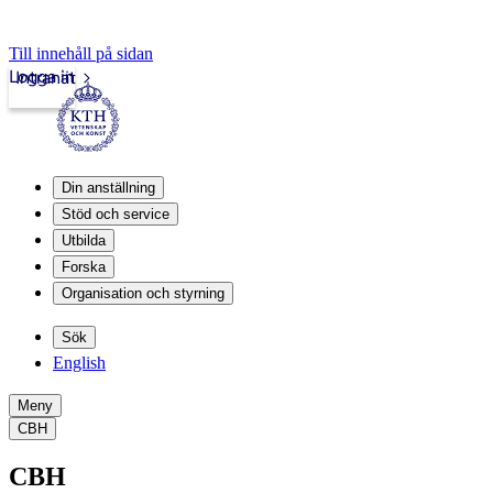
Till innehåll på sidan
Logga in
Intranät
Din anställning
Stöd och service
Utbilda
Forska
Organisation och styrning
Sök
English
Meny
CBH
CBH