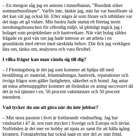
– En morgon såg jag en annons i tunnelbanan, ”Busslink söker
sommarbussförare”. Varför inte, tänkte jag, min far var bussförare så
det kan väl jag också bli. Efter några år som förare och utbildare var
det dags att gå vidare. Min hustru hade startat ett företag inom
inredningsbranschen för offentlig miljö, så plötsligt ingick jag i
bolaget som projektledare och hantverkare. När vårt bolag såldes
frågade en god vän om jag hade intresse av att arbeta i en
grundskola med elever med särskilda behov. Där fick jag verkligen
lära om, tänka om, analysera och vara flexibel.
I vilka frågor kan man vända sig till dig?
– I Flemingsberg är det jag som kommer att hjälpa till med
beställning av material, felanmälningar, hantverk, reparationer och
övriga frågor som gäller fastigheten, säkerhet och brand. Jag antar
att mina arbetsuppgifter kommer att förändras en aning successivt då
det är två tjänster i en, 50 procent vaktmästare och 50 procent
intendent.
Vad tycker du om att göra när du inte jobbar?
– Min stora passion i livet är fortfarande vindsurfing. Jag har
vindsurfat i 47 år, rest runt mycket i Sverige och Europa och tävlat.
Nuförtiden är det mer en hobby att njuta av samt för att hålla igång
kroppen. Fotografering har också tagit en stor del av min fritid,