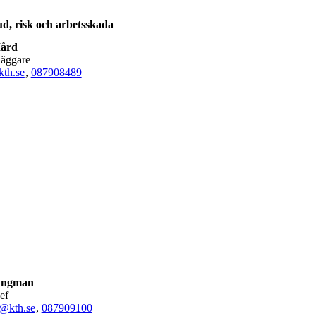
ud, risk och arbetsskada
ård
läggare
th.se
,
08790
8489
Engman
ef
@kth.se
,
08790
9100