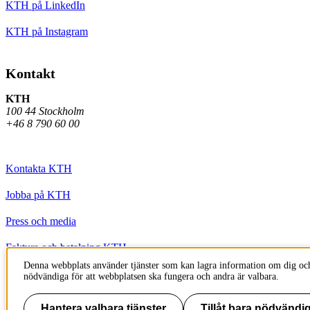
KTH på LinkedIn
KTH på Instagram
Kontakt
KTH
100 44 Stockholm
+46 8 790 60 00
Kontakta KTH
Jobba på KTH
Press och media
Faktura och betalning KTH
Denna webbplats använder tjänster som kan lagra information om dig och
Om KTH:s webbplatser
nödvändiga för att webbplatsen ska fungera och andra är valbara.
Tillgänglighetsredogörelse
Hantera valbara tjänster
Tillåt bara nödvändig