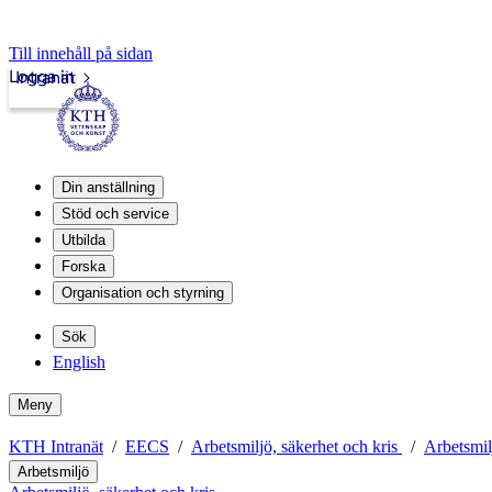
Till innehåll på sidan
Logga in
Intranät
Din anställning
Stöd och service
Utbilda
Forska
Organisation och styrning
Sök
English
Meny
KTH Intranät
EECS
Arbetsmiljö, säkerhet och kris
Arbetsmil
Arbetsmiljö