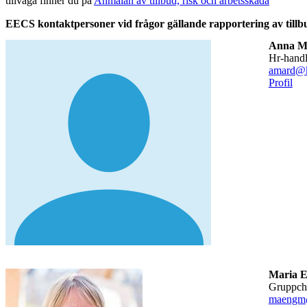
tillväga finner du på
Anmälan av tillbud, risk och arbetsskada
EECS kontaktpersoner vid frågor gällande rapportering av tillb
Anna M
hr-hand
amard@k
Profil
Maria 
gruppch
maengm