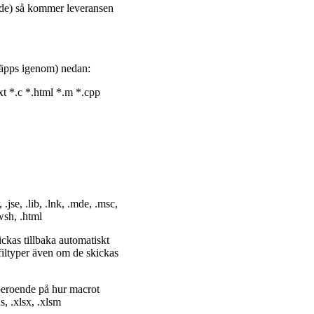
nande) så kommer leveransen
(släpps igenom) nedan:
 *.c *.html *.m *.cpp
 .jse, .lib, .lnk, .mde, .msc,
.wsh, .html
ckas tillbaka automatiskt
filtyper även om de skickas
 beroende på hur macrot
s, .xlsx, .xlsm