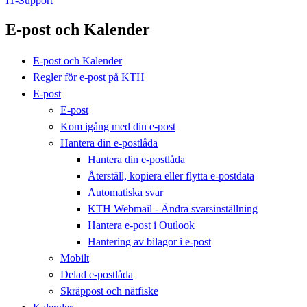
IT-Support
E-post och Kalender
E-post och Kalender
Regler för e-post på KTH
E-post
E-post
Kom igång med din e-post
Hantera din e-postlåda
Hantera din e-postlåda
Återställ, kopiera eller flytta e-postdata
Automatiska svar
KTH Webmail - Ändra svarsinställning
Hantera e-post i Outlook
Hantering av bilagor i e-post
Mobilt
Delad e-postlåda
Skräppost och nätfiske