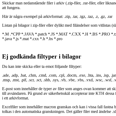
Skickar man nedanstående filer i arkiv (.zip-filer, .rar-filer, eller lik
att fungera.
Här är några exempel på arkivformat: .zip, .tar, .tgz, .taz, .z, .gz, .rar
Listan på bilagor i zip-filer eller dylikt med filändelser som vitlistas 
*.M .*CPP *.JAVA *.patch *.JS *.MAT *.CXX *.H *.BS *.PRO *.txt
*.java *.js *.mat *.cxx *.h *.bs *.pro
Ej godkända filtyper i bilagor
Du kan inte skicka eller ta emot följande filtyper:
.ade, .adp, .bat, .chm, .cmd, .com, .cpl, .docm, .exe, .hta, .ins, .isp, .jar,
.msp, .mst, .pif, .scr, .sct, .shb, .sys, .vb, .vbe, .vbs, .vxd, .wsc, .wsf, 
E-post som innehåller de typer av filer som anges ovan kommer att ski
till avsändaren. På grund av säkerhetsskäl accepterar inte KTH dessa 
i ett arkivformat.
Excelfiler som innehåller macron granskas och kan i vissa fall fastna
tolkas i den automatiska granskningen. Det gäller filer med ändelse .xl