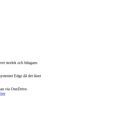
vet storlek och bilagans
systemet Edge då det läser
gan via OneDrive.
rive