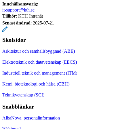
Innehållsansvarig:
it-support@kth.se
Tillhör
: KTH Intranät
Senast ändrad
:
2025-07-21
Skolsidor
Arkitektur och samhällsbyggnad (ABE)
Elektroteknik och datavetenskap (EECS)
Industriell teknik och management (ITM)
Kemi, bioteknologi och hälsa (CBH)
Teknikvetenskap (SCI)
Snabblänkar
AlbaNova, personalinformation
Webbmejl