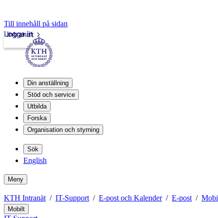
Till innehåll på sidan
Logga in
Intranät
Din anställning
Stöd och service
Utbilda
Forska
Organisation och styrning
Sök
English
Meny
KTH Intranät
IT-Support
E-post och Kalender
E-post
Mobi
Mobilt