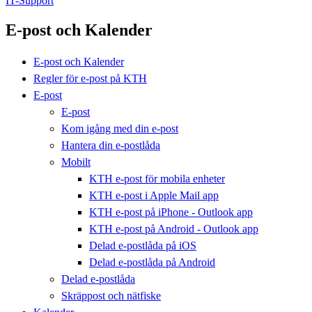
IT-Support
E-post och Kalender
E-post och Kalender
Regler för e-post på KTH
E-post
E-post
Kom igång med din e-post
Hantera din e-postlåda
Mobilt
KTH e-post för mobila enheter
KTH e-post i Apple Mail app
KTH e-post på iPhone - Outlook app
KTH e-post på Android - Outlook app
Delad e-postlåda på iOS
Delad e-postlåda på Android
Delad e-postlåda
Skräppost och nätfiske