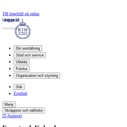
Till innehåll på sidan
Logga in
Intranät
Din anställning
Stöd och service
Utbilda
Forska
Organisation och styrning
Sök
English
Meny
Skräppost och nätfiske
IT-Support