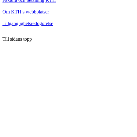
Faktura och betalning KTH
Om KTH:s webbplatser
Tillgänglighetsredogörelse
Till sidans topp