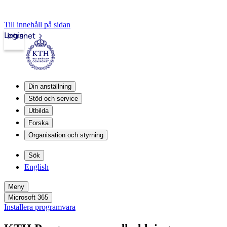
Till innehåll på sidan
Login
Intranet
Din anställning
Stöd och service
Utbilda
Forska
Organisation och styrning
Sök
English
Meny
Microsoft 365
Installera programvara