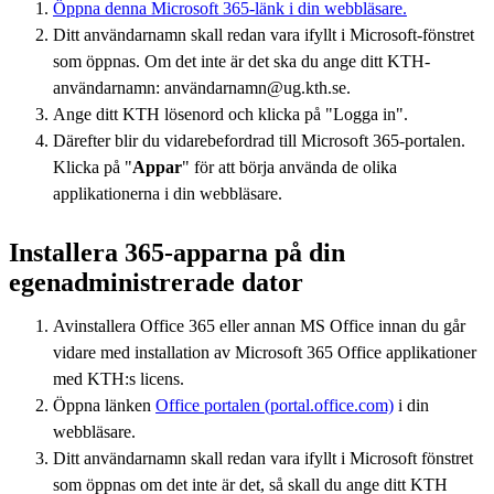
Öppna denna Microsoft 365-länk i din webbläsare.
Ditt användarnamn skall redan vara ifyllt i Microsoft-fönstret
som öppnas. Om det inte är det ska du ange ditt KTH-
användarnamn: användarnamn@ug.kth.se.
Ange ditt KTH lösenord och klicka på "Logga in".
Därefter blir du vidarebefordrad till Microsoft 365-portalen.
Klicka på "
Appar
" för att börja använda de olika
applikationerna i din webbläsare.
Installera 365-apparna på din
egenadministrerade dator
Avinstallera Office 365 eller annan MS Office innan du går
vidare med installation av Microsoft 365 Office applikationer
med KTH:s licens.
Öppna länken
Office portalen (portal.office.com)
i din
webbläsare.
Ditt användarnamn skall redan vara ifyllt i Microsoft fönstret
som öppnas om det inte är det, så skall du ange ditt KTH