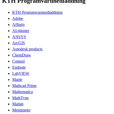
KTH Programvarunedladdning
KTH Programvarunedladdning
Adobe
Affinity
AI-tjänster
ANSYS
ArcGIS
Autodesk products
ChemDraw
Comsol
Endnote
LabVIEW
Maple
Mathcad Prime
Mathematica
MathType
Matlab
Mentimeter