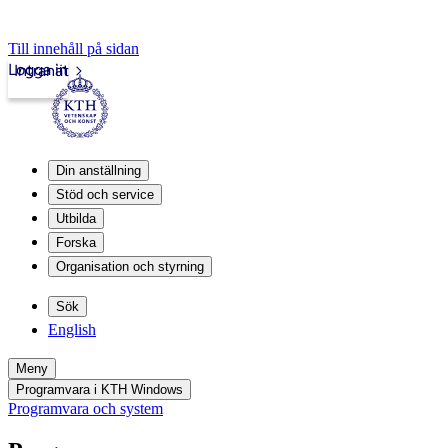
Till innehåll på sidan
Logga in
Intranät
Din anställning
Stöd och service
Utbilda
Forska
Organisation och styrning
Sök
English
Meny
Programvara i KTH Windows
Programvara och system