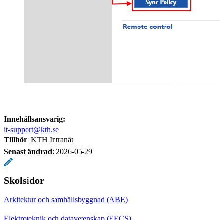
Innehållsansvarig:
it-support@kth.se
Tillhör
: KTH Intranät
Senast ändrad
:
2026-05-29
Skolsidor
Arkitektur och samhällsbyggnad (ABE)
Elektroteknik och datavetenskap (EECS)