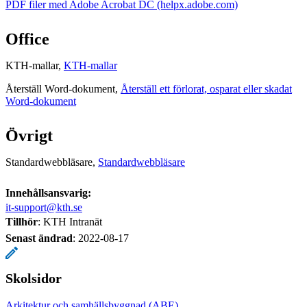
PDF filer med Adobe Acrobat DC (helpx.adobe.com)
Office
KTH-mallar,
KTH-mallar
Återställ Word-dokument,
Återställ ett förlorat, osparat eller skadat
Word-dokument
Övrigt
Standardwebbläsare,
Standardwebbläsare
Innehållsansvarig:
it-support@kth.se
Tillhör
: KTH Intranät
Senast ändrad
:
2022-08-17
Skolsidor
Arkitektur och samhällsbyggnad (ABE)