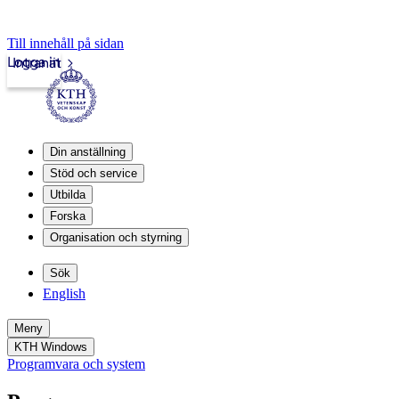
Till innehåll på sidan
Logga in
Intranät
Din anställning
Stöd och service
Utbilda
Forska
Organisation och styrning
Sök
English
Meny
KTH Windows
Programvara och system