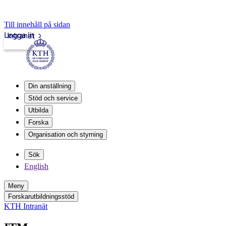
Till innehåll på sidan
Logga in
Intranät
Din anställning
Stöd och service
Utbilda
Forska
Organisation och styrning
Sök
English
Meny
Forskarutbildningsstöd
KTH Intranät