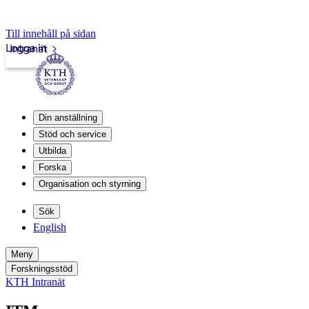
Till innehåll på sidan
Logga in
Intranät
Din anställning
Stöd och service
Utbilda
Forska
Organisation och styrning
Sök
English
Meny
Forskningsstöd
KTH Intranät