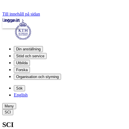
Till innehåll på sidan
Logga in
Intranät
Din anställning
Stöd och service
Utbilda
Forska
Organisation och styrning
Sök
English
Meny
SCI
SCI