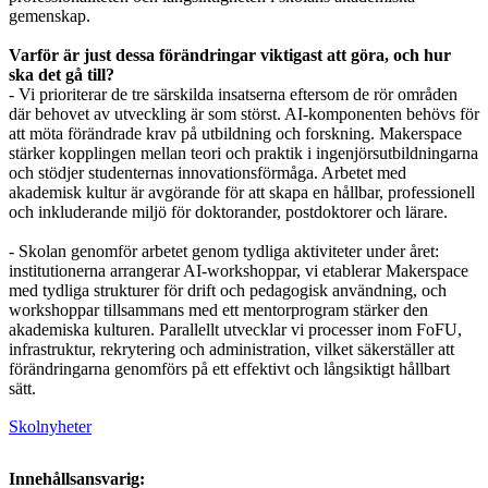
gemenskap.
Varför är just dessa förändringar viktigast att göra, och hur
ska det gå till?
- Vi prioriterar de tre särskilda insatserna eftersom de rör områden
där behovet av utveckling är som störst. AI-komponenten behövs för
att möta förändrade krav på utbildning och forskning. Makerspace
stärker kopplingen mellan teori och praktik i ingenjörsutbildningarna
och stödjer studenternas innovationsförmåga. Arbetet med
akademisk kultur är avgörande för att skapa en hållbar, professionell
och inkluderande miljö för doktorander, postdoktorer och lärare.
- Skolan genomför arbetet genom tydliga aktiviteter under året:
institutionerna arrangerar AI-workshoppar, vi etablerar Makerspace
med tydliga strukturer för drift och pedagogisk användning, och
workshoppar tillsammans med ett mentorprogram stärker den
akademiska kulturen. Parallellt utvecklar vi processer inom FoFU,
infrastruktur, rekrytering och administration, vilket säkerställer att
förändringarna genomförs på ett effektivt och långsiktigt hållbart
sätt.
Skolnyheter
Innehållsansvarig: