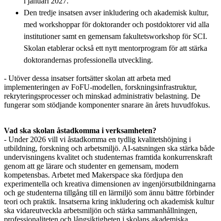
i januari 2027.
Den tredje insatsen avser inkludering och akademisk kultur,
med workshoppar för doktorander och postdoktorer vid alla
institutioner samt en gemensam fakultetsworkshop för SCI.
Skolan etablerar också ett nytt mentorprogram för att stärka
doktorandernas professionella utveckling.
- Utöver dessa insatser fortsätter skolan att arbeta med
implementeringen av FoFU-modellen, forskningsinfrastruktur,
rekryteringsprocesser och minskad administrativ belastning. De
fungerar som stödjande komponenter snarare än årets huvudfokus.
Vad ska skolan åstadkomma i verksamheten?
- Under 2026 vill vi åstadkomma en tydlig kvalitetshöjning i
utbildning, forskning och arbetsmiljö. AI-satsningen ska stärka både
undervisningens kvalitet och studenternas framtida konkurrenskraft
genom att ge lärare och studenter en gemensam, modern
kompetensbas. Arbetet med Makerspace ska fördjupa den
experimentella och kreativa dimensionen av ingenjörsutbildningarna
och ge studenterna tillgång till en lärmiljö som ännu bättre förbinder
teori och praktik. Insatserna kring inkludering och akademisk kultur
ska vidareutveckla arbetsmiljön och stärka sammanhållningen,
professionaliteten och långsiktigheten i skolans akademiska