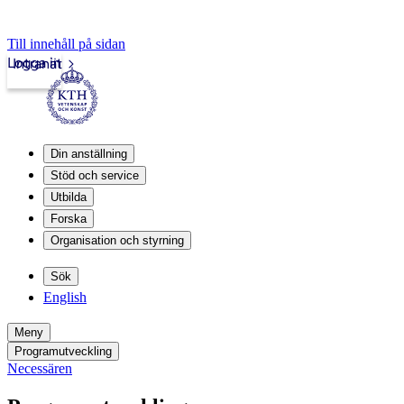
Till innehåll på sidan
Logga in
Intranät
Din anställning
Stöd och service
Utbilda
Forska
Organisation och styrning
Sök
English
Meny
Programutveckling
Necessären