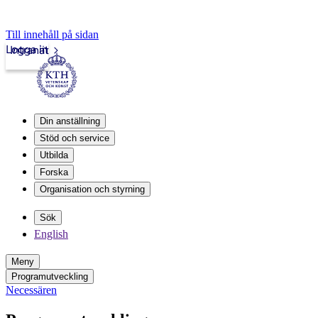
Till innehåll på sidan
Logga in
Intranät
Din anställning
Stöd och service
Utbilda
Forska
Organisation och styrning
Sök
English
Meny
Programutveckling
Necessären