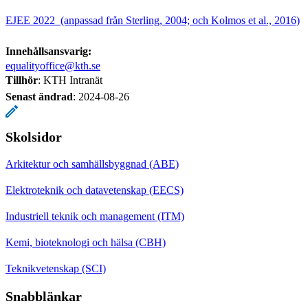
EJEE 2022 (anpassad från Sterling, 2004; och Kolmos et al., 2016)
Innehållsansvarig:
equalityoffice@kth.se
Tillhör
: KTH Intranät
Senast ändrad
:
2024-08-26
Skolsidor
Arkitektur och samhällsbyggnad (ABE)
Elektroteknik och datavetenskap (EECS)
Industriell teknik och management (ITM)
Kemi, bioteknologi och hälsa (CBH)
Teknikvetenskap (SCI)
Snabblänkar