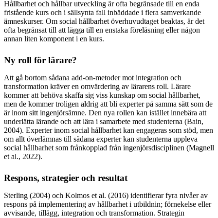
Hållbarhet och hållbar utveckling är ofta begränsade till en enda
fristående kurs och i sällsynta fall inbäddade i flera samverkande
ämneskurser. Om social hållbarhet överhuvudtaget beaktas, är det
ofta begränsat till att lägga till en enstaka föreläsning eller någon
annan liten komponent i en kurs.
Ny roll för lärare?
Att gå bortom sådana add-on-metoder mot integration och
transformation kräver en omvärdering av lärarens roll. Lärare
kommer att behöva skaffa sig viss kunskap om social hållbarhet,
men de kommer troligen aldrig att bli experter på samma sätt som de
är inom sitt ingenjörsämne. Den nya rollen kan istället innebära att
underlätta lärande och att lära i samarbete med studenterna (Bain,
2004). Experter inom social hållbarhet kan engageras som stöd, men
om allt överlämnas till sådana experter kan studenterna uppleva
social hållbarhet som frånkopplad från ingenjörsdisciplinen (Magnell
et al., 2022).
Respons, strategier och resultat
Sterling (2004) och Kolmos et al. (2016) identifierar fyra nivåer av
respons på implementering av hållbarhet i utbildnin; förnekelse eller
avvisande, tillägg, integration och transformation. Strategin