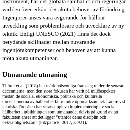
instrument, har det globala samhället och regeringar
världen över erkänt det akuta behovet av förändring.
Ingenjörer anses vara avgörande för hållbar
utveckling som problemlösare och utvecklare av ny
teknik. Enligt UNESCO (2021) finns det dock
betydande skillnader mellan nuvarande
ingenjörskompetenser och behoven av att kunna
möta akuta utmaningar.
Utmanande utmaning
Thürer et al. (2018) har märkt väsentliga framsteg under de senaste
decennierna, men den stora fokusen har varit på miljöaspekter
medan de sociala, ekonomiska, politiska och kulturella
dimensionerna av hållbarhet får mindre uppmärksamhet. Lärare vid
tekniska lärosäten har visats uppleva implementering av social
hållbarhet i utbildningen som utmanande, delvis på grund av att
fakulteten anser att det ligger "utanför deras disciplin och
bekvämlighetszon" (Fitzpatrick, 2017, s. 921).