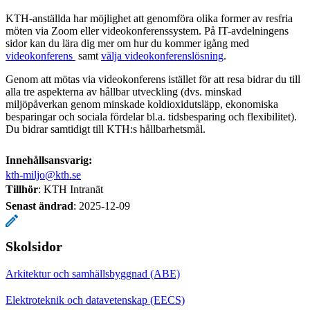
KTH-anställda har möjlighet att genomföra olika former av resfria
möten via Zoom eller videokonferenssystem. På IT-avdelningens
sidor kan du lära dig mer om hur du kommer igång med ​
videokonferens
​ samt
välja videokonferenslösning
.
Genom att mötas via videokonferens istället för att resa bidrar du till
alla tre aspekterna av hållbar utveckling (dvs. minskad
miljöpåverkan genom minskade koldioxidutsläpp, ekonomiska
besparingar och sociala fördelar bl.a. tidsbesparing och flexibilitet).
Du bidrar samtidigt till KTH:s hållbarhetsmål.
Innehållsansvarig:
kth-miljo@kth.se
Tillhör
: KTH Intranät
Senast ändrad
:
2025-12-09
Skolsidor
Arkitektur och samhällsbyggnad (ABE)
Elektroteknik och datavetenskap (EECS)