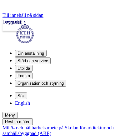
Till innehåll på sidan
Logga in
Intranät
Din anställning
Stöd och service
Utbilda
Forska
Organisation och styrning
Sök
English
Meny
Resfria möten
Miljö- och hållbarhetsarbete på Skolan för arkitektur och
samhällsbyggnad (ABE)