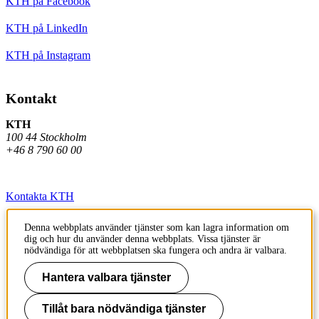
KTH på Facebook
KTH på LinkedIn
KTH på Instagram
Kontakt
KTH
100 44 Stockholm
+46 8 790 60 00
Kontakta KTH
Jobba på KTH
Denna webbplats använder tjänster som kan lagra information om
dig och hur du använder denna webbplats. Vissa tjänster är
Press och media
nödvändiga för att webbplatsen ska fungera och andra är valbara.
Faktura och betalning KTH
Hantera valbara tjänster
Om KTH:s webbplatser
Tillåt bara nödvändiga tjänster