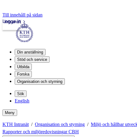
Till innehåll på sidan
Logga in
Intranät
Din anställning
Stöd och service
Utbilda
Forska
Organisation och styrning
Sök
English
Meny
KTH Intranät
Organisation och styrning
Miljö och hållbar utvec
Rapporter och miljöredovisningar CBH