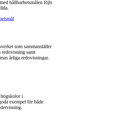
 med hållbarhetsmålen föjls
llda.
hetsmål
rdsverket som sammanställer
s redovisning samt
nas årliga redovisningar.
 högskolor i
h goda exempel för både
ndervisning.