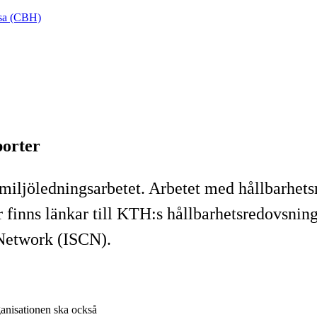
lsa (CBH)
porter
 miljöledningsarbetet. Arbetet med hållbarhetsm
 finns länkar till KTH:s hållbarhetsredovsninga
 Network (ISCN).
ganisationen ska också