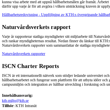
kunna visa arbete med att uppnå hållbarhetsmålen går framåt. Arbetet
därför upp varje år för att avgöra i vilken utsträckning kraven är uppfy
Hållbarhetsredovisning - Uppföljning av KTH:s övergripande hållbar
Naturvårdsverkets rapport
Varje år rapporterar statliga myndigheter sitt miljöarbete till Naturvå
och rankar myndigheternas resultat. Nedan finner du länkar till KTH:
Naturvårdsverkets rapporter som sammanfattar de statliga myndigheter
Naturvårdsverkets rapporter
ISCN Charter Reports
ISCN är ett internationellt nätverk som stödjer ledande universitet och
hållbarhetsarbetet och fungerar som plattform för att utbyta idéer oc
campusmiljön och integration av hållbar utveckling i forskning och u
Innehållsansvarig:
kth-miljo@kth.se
Tillhör
: KTH Intranät