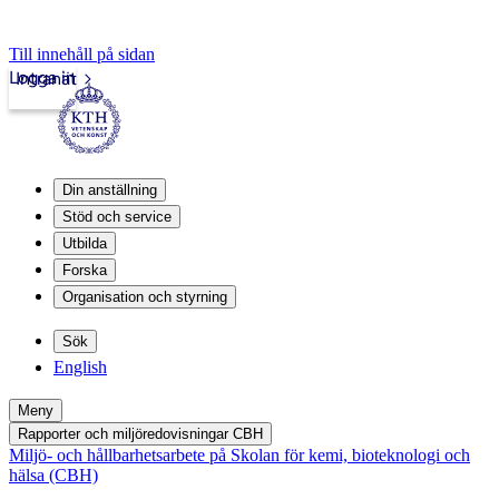
Till innehåll på sidan
Logga in
Intranät
Din anställning
Stöd och service
Utbilda
Forska
Organisation och styrning
Sök
English
Meny
Rapporter och miljöredovisningar CBH
Miljö- och hållbarhetsarbete på Skolan för kemi, bioteknologi och
hälsa (CBH)