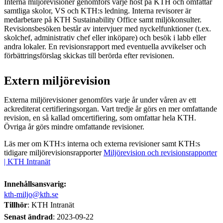
Interna miljörevisioner genomförs varje höst på KTH och omfattar
samtliga skolor, VS och KTH:s ledning. Interna revisorer är
medarbetare på KTH Sustainability Office samt miljökonsulter.
Revisionsbesöken består av intervjuer med nyckelfunktioner (t.ex.
skolchef, administrativ chef eller inköpare) och besök i labb eller
andra lokaler. En revisionsrapport med eventuella avvikelser och
förbättringsförslag skickas till berörda efter revisionen.
Extern miljörevision
Externa miljörevisioner genomförs varje år under våren av ett
ackrediterat certifieringsorgan. Vart tredje år görs en mer omfattande
revision, en så kallad omcertifiering, som omfattar hela KTH.
Övriga år görs mindre omfattande revisioner.
Läs mer om KTH:s interna och externa revisioner samt KTH:s
tidigare miljörevisionsrapporter
Miljörevision och revisionsrapporter
| KTH Intranät
Innehållsansvarig:
kth-miljo@kth.se
Tillhör
: KTH Intranät
Senast ändrad
:
2023-09-22