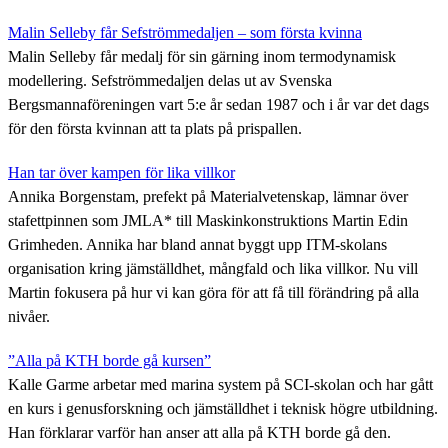
Malin Selleby får Sefströmmedaljen – som första kvinna
Malin Selleby får medalj för sin gärning inom termodynamisk
modellering. Sefströmmedaljen delas ut av Svenska
Bergsmannaföreningen vart 5:e år sedan 1987 och i år var det dags
för den första kvinnan att ta plats på prispallen.
Han tar över kampen för lika villkor
Annika Borgenstam, prefekt på Materialvetenskap, lämnar över
stafettpinnen som JMLA* till Maskinkonstruktions Martin Edin
Grimheden. Annika har bland annat byggt upp ITM-skolans
organisation kring jämställdhet, mångfald och lika villkor. Nu vill
Martin fokusera på hur vi kan göra för att få till förändring på alla
nivåer.
”Alla på KTH borde gå kursen”
Kalle Garme arbetar med marina system på SCI-skolan och har gått
en kurs i genusforskning och jämställdhet i teknisk högre utbildning.
Han förklarar varför han anser att alla på KTH borde gå den.