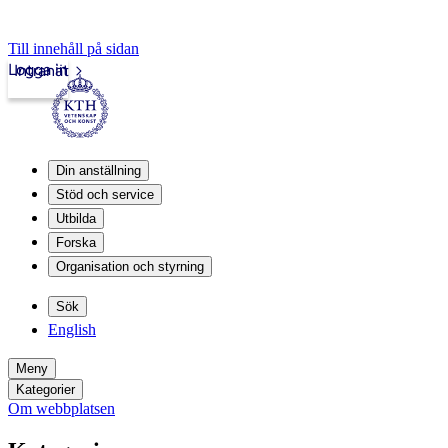
Till innehåll på sidan
Logga in
Intranät
Din anställning
Stöd och service
Utbilda
Forska
Organisation och styrning
Sök
English
Meny
Kategorier
Om webbplatsen