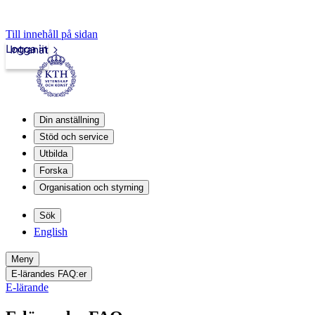
Till innehåll på sidan
Logga in
Intranät
Din anställning
Stöd och service
Utbilda
Forska
Organisation och styrning
Sök
English
Meny
E-lärandes FAQ:er
E-lärande