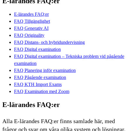
E-lärandes FAQ:er
E-lärandes FAQ:er
FAQ Tillgänglighet
FAQ Generativ AI
FAQ Originality
FAQ Distans- och hybridundervisning
FAQ Digital examination
FAQ Digital examination – Tekniska problem vid pågående
examination
FAQ Planering inför examination
FAQ Pågående examination
FAQ KTH Import Exams
FAQ Examination med Zoom
E-lärandes FAQ:er
Alla E-lärandes FAQ:er finns samlade här, med
frågor och svar om våra olika system och lösningar.