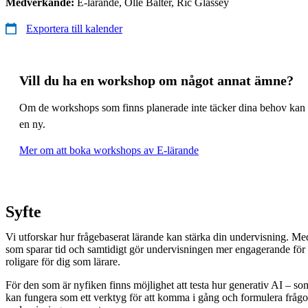
Medverkande:
E-lärande, Olle Bälter, Ric Glassey
Exportera till kalender
Vill du ha en workshop om något annat ämne?
Om de workshops som finns planerade inte täcker dina behov kan 
en ny.
Mer om att boka workshops av E-lärande
Syfte
Vi utforskar hur frågebaserat lärande kan stärka din undervisning. Me
som sparar tid och samtidigt gör undervisningen mer engagerande för 
roligare för dig som lärare.
För den som är nyfiken finns möjlighet att testa hur generativ AI – s
kan fungera som ett verktyg för att komma i gång och formulera frågor