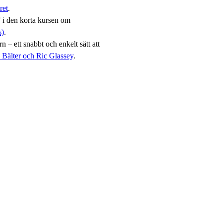
ret
.
i den korta kursen om
s)
.
 – ett snabbt och enkelt sätt att
e Bälter och Ric Glassey
.