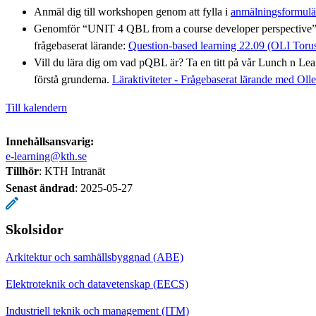
Anmäl dig till workshopen genom att fylla i
anmälningsformulä
Genomför “UNIT 4 QBL from a course developer perspective” 
frågebaserat lärande:
Question-based learning 22.09 (OLI Toru
Vill du lära dig om vad pQBL är? Ta en titt på vår Lunch n Learn
förstå grunderna.
Läraktiviteter - Frågebaserat lärande med Oll
Till kalendern
Innehållsansvarig:
e-learning@kth.se
Tillhör
: KTH Intranät
Senast ändrad
:
2025-05-27
Skolsidor
Arkitektur och samhällsbyggnad (ABE)
Elektroteknik och datavetenskap (EECS)
Industriell teknik och management (ITM)