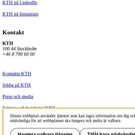
KTH på LinkedIn
KTH på Instagram
Kontakt
KTH
100 44 Stockholm
+46 8 790 60 00
Kontakta KTH
Jobba på KTH
Press och media
Faktura och betalning KTH
Denna webbplats använder tjänster som kan lagra information om dig och
Om KTH:s webbplatser
nödvändiga för att webbplatsen ska fungera och andra är valbara.
Tillgänglighetsredogörelse
Hantera valbara tjänster
Tillåt bara nödvändig