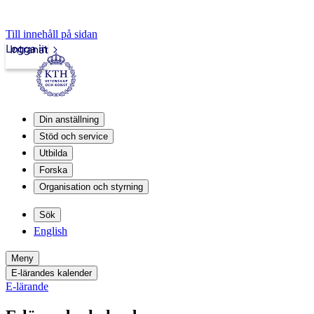
Till innehåll på sidan
Logga in
Intranät
Din anställning
Stöd och service
Utbilda
Forska
Organisation och styrning
Sök
English
Meny
E-lärandes kalender
E-lärande