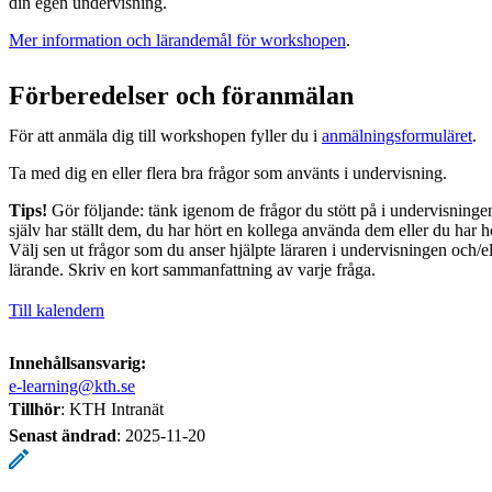
din egen undervisning.
Mer information och lärandemål för workshopen
.
Förberedelser och föranmälan
För att anmäla dig till workshopen fyller du i
anmälningsformuläret
.
Ta med dig en eller flera bra frågor som använts i undervisning.
Tips!
Gör följande: tänk igenom de frågor du stött på i undervisningen,
själv har ställt dem, du har hört en kollega använda dem eller du har h
Välj sen ut frågor som du anser hjälpte läraren i undervisningen och/el
lärande. Skriv en kort sammanfattning av varje fråga.
Till kalendern
Innehållsansvarig:
e-learning@kth.se
Tillhör
: KTH Intranät
Senast ändrad
:
2025-11-20