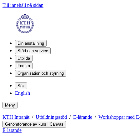
Till innehåll på sidan
Din anställning
Stöd och service
Utbilda
Forska
Organisation och styrning
Sök
English
Meny
KTH Intranät
Utbildningsstöd
E-lärande
Workshoppar med E-
Genomförande av kurs i Canvas
E-lärande