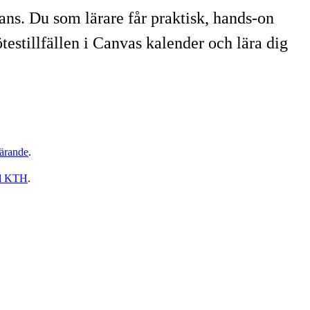
ns. Du som lärare får praktisk, hands-on
testillfällen i Canvas kalender och lära dig
ärande
.
ll KTH
.