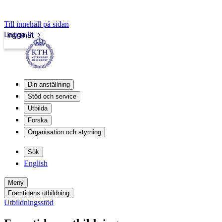
Till innehåll på sidan
Logga in
Intranät
Din anställning
Stöd och service
Utbilda
Forska
Organisation och styrning
Sök
English
Meny
Framtidens utbildning
Utbildningsstöd