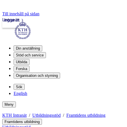
Till innehåll på sidan
Logga in
Intranät
Din anställning
Stöd och service
Utbilda
Forska
Organisation och styrning
Sök
English
Meny
KTH Intranät
Utbildningsstöd
Framtidens utbildning
Framtidens utbildning