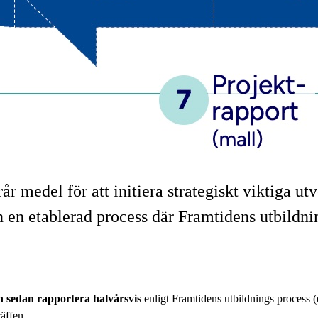
rår medel för att initiera strategiskt viktiga 
n en etablerad process där Framtidens utbildn
ch sedan rapportera halvårsvis
enligt Framtidens utbildnings process (
äffen.