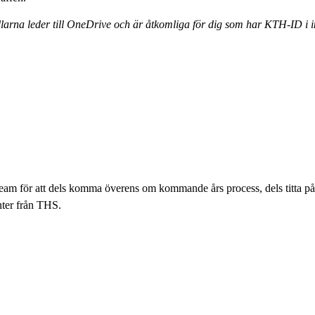
llarna leder till OneDrive och är åtkomliga för dig som har KTH-ID i i
eam för att dels komma överens om kommande års process, dels titta p
nter från THS.