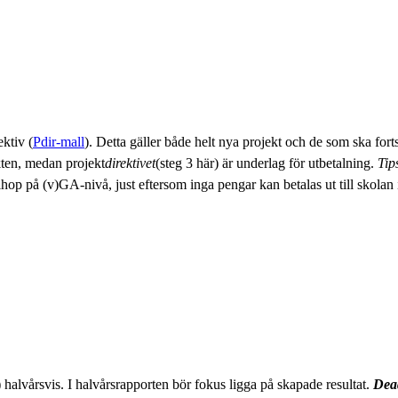
ektiv (
Pdir-mall
). Detta gäller både helt nya projekt och de som ska for
kten, medan projekt
direktivet
(steg 3 här) är underlag för utbetalning.
Tip
hop på (v)GA-nivå, just eftersom inga pengar kan betalas ut till skolan 
) halvårsvis. I halvårsrapporten bör fokus ligga på skapade resultat.
Dead