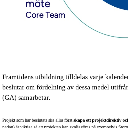
Framtidens utbildning tilldelas varje kalende
beslutar om fördelning av dessa medel utifrå
(GA) samarbetar.
Projekt som har beslutats ska allra först
skapa ett projektdirektiv o
nedan) är viktiga så att projekten kan synliggöras på exempelvis Stortr