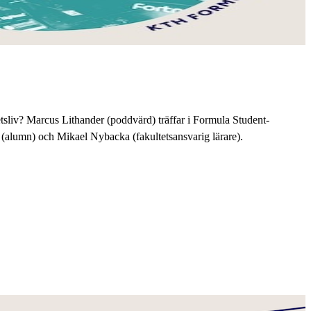
sliv? Marcus Lithander (poddvärd) träffar i Formula Student-
(alumn) och Mikael Nybacka (fakultetsansvarig lärare).