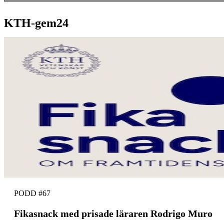
KTH-gem24
PODD #67
Fikasnack med prisade läraren Rodrigo Muro