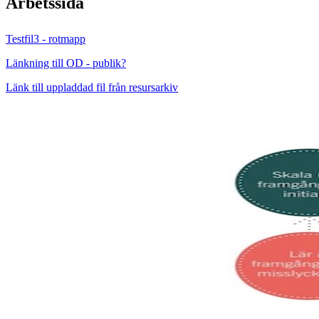
Arbetssida
Testfil3 - rotmapp
Länkning till OD - publik?
Länk till uppladdad fil från resursarkiv