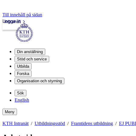
Till innehåll på sidan
Logga in
Intranät
Din anställning
Stöd och service
Utbilda
Forska
Organisation och styrning
Sök
English
Meny
KTH Intranät
Utbildningsstöd
Framtidens utbildning
EJ PUBL