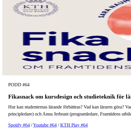
PODD #64
Fikasnack om kursdesign och studieteknik för l
Hur kan studenternas lärande förbättras? Vad kan läraren göra? V
principledare) och Anna Jerbrant (programledare, Framtidens utbi
Spotify #64
/
Youtube #64
/
KTH Play #64