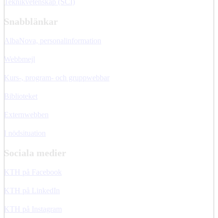
Teknikvetenskap (SCI)
Snabblänkar
AlbaNova, personalinformation
Webbmejl
Kurs-, program- och gruppwebbar
Biblioteket
Externwebben
I nödsituation
Sociala medier
KTH på Facebook
KTH på LinkedIn
KTH på Instagram