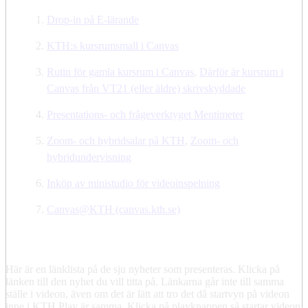
Drop-in på E-lärande
KTH:s kursrumsmall i Canvas
Rutin för gamla kursrum i Canvas
,
Därför är kursrum i
Canvas från VT21 (eller äldre) skrivskyddade
Presentations- och frågeverktyget Mentimeter
Zoom- och hybridsalar på KTH
,
Zoom- och
hybridundervisning
Inköp av ministudio för videoinspelning
Canvas@KTH (canvas.kth.se)
Här är en länklista på de sju nyheter som presenteras. Klicka på
länken till den nyhet du vill titta på. Länkarna går inte till samma
ställe i videon, även om det är lätt att tro det då startvyn på videon
inne i KTH Play är samma. Klicka på playknappen så startar videon