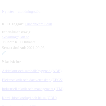
Nyheter – utbildningsstöd
KTH Taggar
:
LunchnlearnDoku
Innehållsansvarig:
e-learning@kth.se
Tillhör
: KTH Intranät
Senast ändrad
:
2021-09-03
Skolsidor
Arkitektur och samhällsbyggnad (ABE)
Elektroteknik och datavetenskap (EECS)
Industriell teknik och management (ITM)
Kemi, bioteknologi och hälsa (CBH)