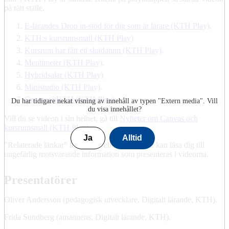
på rätt ställe.
E-lärandes Drop in-stöd för dig som är lärare (KTH Play)
.
KTH:s kursrumsmall (KTH Play)
Kursrum har fått ett slutdatum (KTH Play)
.
Mentimeter (KTH Play)
.
Hybridsalar (KTH Play)
Ministudio (KTH Play)
.
Canvas@KTH (KTH Play)
Du har tidigare nekat visning av innehåll av typen "
Extern media
". Vill
du visa innehållet?
Vill du se videon i sin helhet, gå till
Nyheter om Canvas och
kursrumsmall (KTH Play)
.
Ja
Alltid
"Relaterade länkar" leder till webbsidor där du kan läsa dig till
ungefärlig motsvarande information som presenteras i videorna.
Presentatörer
Oliver Andersson (pedagogisk utvecklare, Digitalt lärande, KTH).
Frida Sundberg (amanuens, Digitalt lärande, KTH).