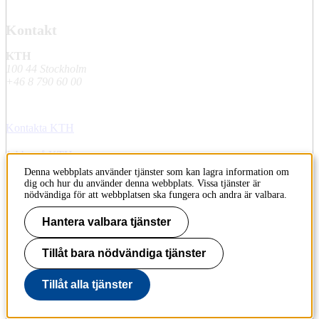
Kontakt
KTH
100 44 Stockholm
+46 8 790 60 00
Kontakta KTH
Jobba på KTH
Denna webbplats använder tjänster som kan lagra information om
Press och media
dig och hur du använder denna webbplats. Vissa tjänster är
nödvändiga för att webbplatsen ska fungera och andra är valbara.
Faktura och betalning KTH
Hantera valbara tjänster
Om KTH:s webbplatser
Tillåt bara nödvändiga tjänster
Tillgänglighetsredogörelse
Tillåt alla tjänster
Till sidans topp