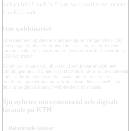
länkar) från Lunch 'n' Learn-webbinariet om nyheter
från E-lärande.
Om webbinariet
I presentationen uppdaterar E-lärande dig om viktiga nyheter från
året som gått hittills. Du får bland annat veta hur den kommande
kursrumsmallen i Canvas kommer påverka kurser för höstterminen
2021 och framåt.
Webbinariet riktar sig till all personal som jobbar praktisk med
utbildningen på KTH, men är tänkt främst till de som inte undervisat
under vårterminen och som då kanske inte följt med i de nya
funktioner, uppdateringar etc som skett kring det systemstöd som
finns kring digitalt lärande. Webbinariet är på svenska.
Sju nyheter om systemstöd och digitalt
lärande på KTH
Relaterade länkar