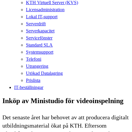
KTH Virtuell Server (KVS)
Licensadministration
Lokal IT-support
Serverdrift
Serverkapacitet
Servicefönster
Standard SLA
Systemsupport
Telefoni
Utrangering
Utökad Datalagring
Prislista
IT-beställningar
Inköp av Ministudio för videoinspelning
Det senaste året har behovet av att producera digitalt
utbildningsmaterial ökat på KTH. Eftersom