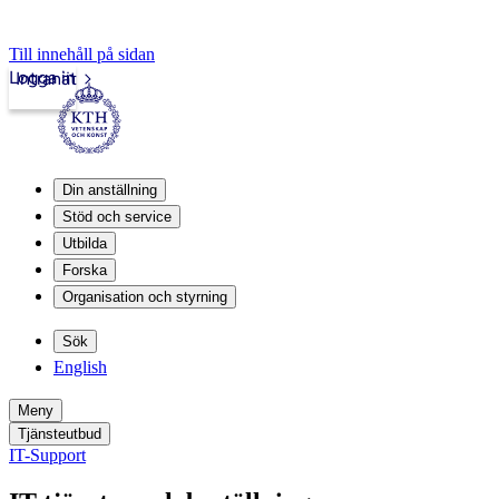
Till innehåll på sidan
Logga in
Intranät
Din anställning
Stöd och service
Utbilda
Forska
Organisation och styrning
Sök
English
Meny
Tjänsteutbud
IT-Support