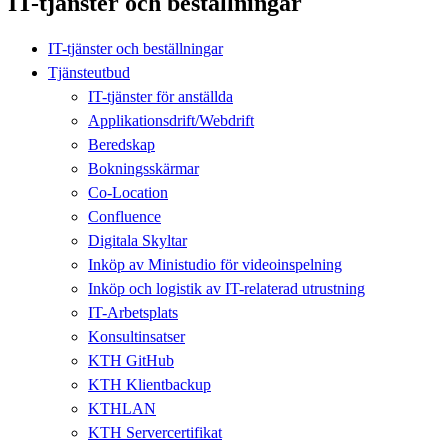
IT-tjänster och beställningar
IT-tjänster och beställningar
Tjänsteutbud
IT-tjänster för anställda
Applikationsdrift/Webdrift
Beredskap
Bokningsskärmar
Co-Location
Confluence
Digitala Skyltar
Inköp av Ministudio för videoinspelning
Inköp och logistik av IT-relaterad utrustning
IT-Arbetsplats
Konsultinsatser
KTH GitHub
KTH Klientbackup
KTHLAN
KTH Servercertifikat