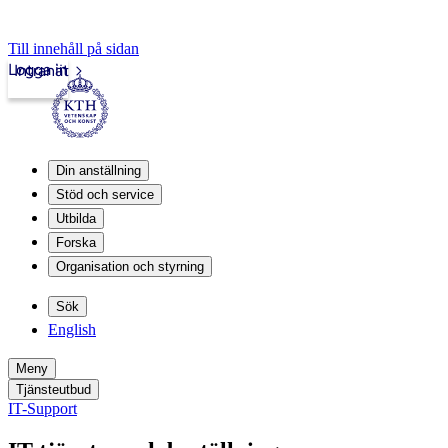
Till innehåll på sidan
Logga in
Intranät
Din anställning
Stöd och service
Utbilda
Forska
Organisation och styrning
Sök
English
Meny
Tjänsteutbud
IT-Support