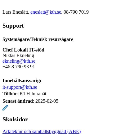
Lars Eneslätt,
eneslatt@kth.se
, 08-790 7019
Support
Systemägare/Teknisk resursägare
Chef Lokalt IT-stöd
Niklas Ekneling
ekneling@kth.se
+46 8 790 93 91
Innehållsansvarig:
it-support@kth.se
Tillhör
: KTH Intranät
Senast ändrad
:
2025-02-05
Skolsidor
Arkitektur och samhällsbyggnad (ABE)