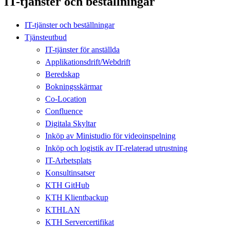
IT-tjänster och beställningar
IT-tjänster och beställningar
Tjänsteutbud
IT-tjänster för anställda
Applikationsdrift/Webdrift
Beredskap
Bokningsskärmar
Co-Location
Confluence
Digitala Skyltar
Inköp av Ministudio för videoinspelning
Inköp och logistik av IT-relaterad utrustning
IT-Arbetsplats
Konsultinsatser
KTH GitHub
KTH Klientbackup
KTHLAN
KTH Servercertifikat