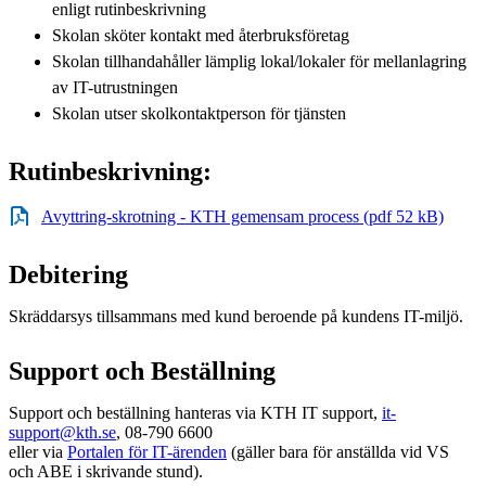
enligt rutinbeskrivning
Skolan sköter kontakt med återbruksföretag
Skolan tillhandahåller lämplig lokal/lokaler för mellanlagring
av IT-utrustningen
Skolan utser skolkontaktperson för tjänsten
Rutinbeskrivning:
Avyttring-skrotning - KTH gemensam process (pdf 52 kB)
Debitering
Skräddarsys tillsammans med kund beroende på kundens IT-miljö.
Support och Beställning
Support och beställning hanteras via KTH IT support,
it-
support@kth.se
, 08-790 6600
eller via
Portalen för IT-ärenden
(gäller bara för anställda vid VS
och ABE i skrivande stund).