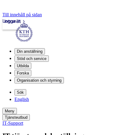
Till innehåll på sidan
Logga in
Intranät
Din anställning
Stöd och service
Utbilda
Forska
Organisation och styrning
Sök
English
Meny
Tjänsteutbud
IT-Support