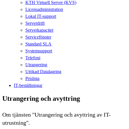
KTH Virtuell Server (KVS)
Licensadministration
Lokal IT-support
Serverdrift
Serverkapacitet
Servicefönster
Standard SLA
Systemsupport
Telefoni
Utrangering
Utökad Datalagring
Prislista
IT-beställningar
Utrangering och avyttring
Om tjänsten "Utrangering och avyttring av IT-
utrustning".