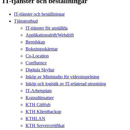
IT-tjänster och beställningar
IT-tjänster och beställningar
Tjänsteutbud
IT-tjänster för anställda
Applikationsdrift/Webdrift
Beredskap
Bokningsskärmar
Co-Location
Confluence
Digitala Skyltar
Inköp av Ministudio för videoinspelning
Inköp och logistik av IT-relaterad utrustning
IT-Arbetsplats
Konsultinsatser
KTH GitHub
KTH Klientbackup
KTHLAN
KTH Servercertifikat