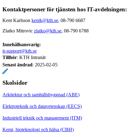
Kontaktpersoner för tjänsten hos IT-avdelningen:
Kent Karlsson
kentk@kth.se
, 08-790 6687
Zlatko Mitrovic
zlatko@kth.se
, 08-790 6788
Innehållsansvarig:
it-support@kth.se
Tillhör
: KTH Intranät
Senast ändrad
:
2025-02-05
Skolsidor
Arkitektur och samhällsbyggnad (ABE)
Elektroteknik och datavetenskap (EECS)
Industriell teknik och management (ITM)
Kemi, bioteknologi och hälsa (CBH)