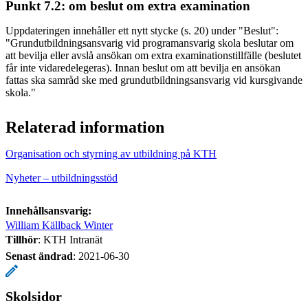
Punkt 7.2: om beslut om extra examination
Uppdateringen innehåller ett nytt stycke (s. 20) under "Beslut":
"Grundutbildningsansvarig vid programansvarig skola beslutar om
att bevilja eller avslå ansökan om extra examinationstillfälle (beslutet
får inte vidaredelegeras). Innan beslut om att bevilja en ansökan
fattas ska samråd ske med grundutbildningsansvarig vid kursgivande
skola."
Relaterad information
Organisation och styrning av utbildning på KTH
Nyheter – utbildningsstöd
Innehållsansvarig:
William Källback Winter
Tillhör
: KTH Intranät
Senast ändrad
:
2021-06-30
Skolsidor