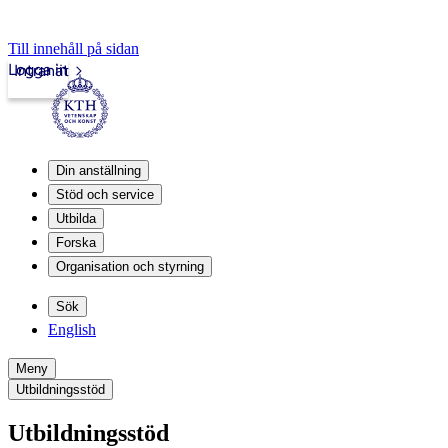
Till innehåll på sidan
Logga in
Intranät
Din anställning
Stöd och service
Utbilda
Forska
Organisation och styrning
Sök
English
Meny
Utbildningsstöd
Utbildningsstöd