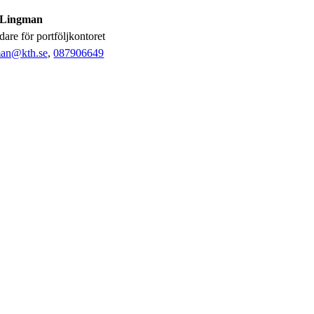
 Lingman
dare för portföljkontoret
an@kth.se
,
08790
6649