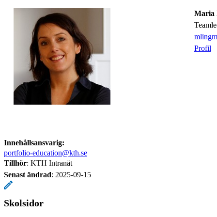
Maria
Teamle
mlingm
Profil
Innehållsansvarig:
portfolio-education@kth.se
Tillhör
: KTH Intranät
Senast ändrad
:
2025-09-15
Skolsidor