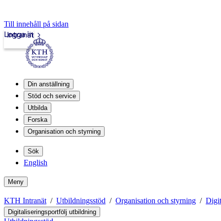
Till innehåll på sidan
Logga in
Intranät
Din anställning
Stöd och service
Utbilda
Forska
Organisation och styrning
Sök
English
Meny
KTH Intranät
Utbildningsstöd
Organisation och styrning
Digit
Digitaliseringsportfölj utbildning