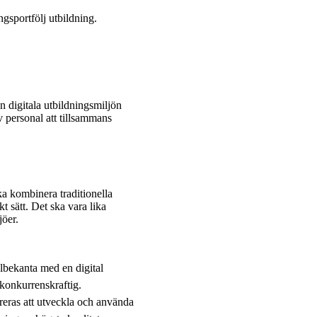
ngsportfölj utbildning.
en digitala utbildningsmiljön
 personal att tillsammans
ka kombinera traditionella
 sätt. Det ska vara lika
jöer.
älbekanta med en digital
 konkurrenskraftig.
ireras att utveckla och använda