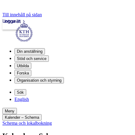
Till innehåll på sidan
Logga in
Intranät
Din anställning
Stöd och service
Utbilda
Forska
Organisation och styrning
Sök
English
Meny
Kalender – Schema
Schema och lokalbokning