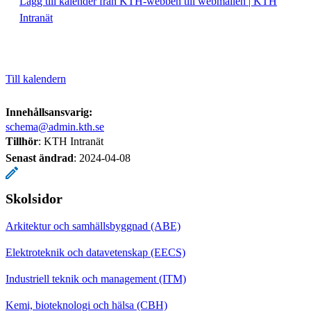
Lägg till kalender från KTH-webben till webmailen | KTH
Intranät
Till kalendern
Innehållsansvarig:
schema@admin.kth.se
Tillhör
: KTH Intranät
Senast ändrad
:
2024-04-08
Skolsidor
Arkitektur och samhällsbyggnad (ABE)
Elektroteknik och datavetenskap (EECS)
Industriell teknik och management (ITM)
Kemi, bioteknologi och hälsa (CBH)