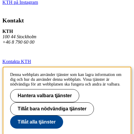
KTH på Instagram
Kontakt
KTH
100 44 Stockholm
+46 8 790 60 00
Kontakta KTH
Jobba på KTH
Denna webbplats använder tjänster som kan lagra information om
dig och hur du använder denna webbplats. Vissa tjänster är
Press och media
nödvändiga för att webbplatsen ska fungera och andra är valbara.
Faktura och betalning KTH
Hantera valbara tjänster
Om KTH:s webbplatser
Tillåt bara nödvändiga tjänster
Tillgänglighetsredogörelse
Tillåt alla tjänster
Till sidans topp