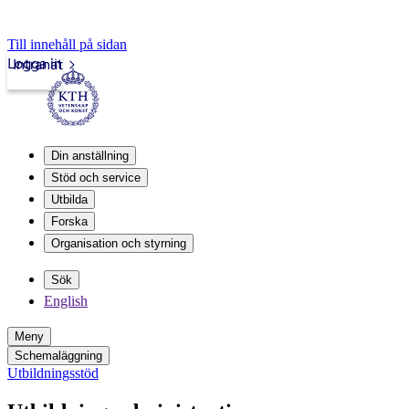
Till innehåll på sidan
Logga in
Intranät
Din anställning
Stöd och service
Utbilda
Forska
Organisation och styrning
Sök
English
Meny
Schemaläggning
Utbildningsstöd