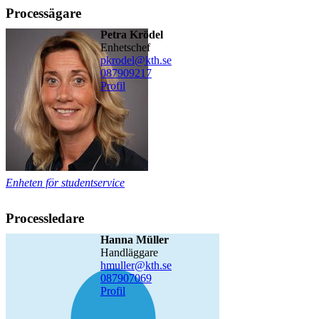
Processägare
Petra Krödel
enhetschef
pkrodel@kth.se
08790
9217
Profil
Enheten för studentservice
Processledare
Hanna Müller
handläggare
hmuller@kth.se
08790
7069
Profil