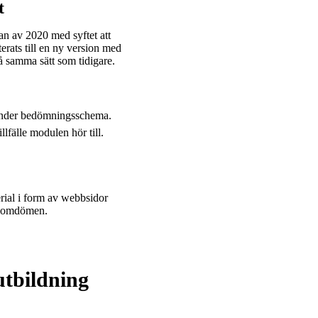
et
an av 2020 med syftet att
erats till en ny version med
å samma sätt som tidigare.
nvänder bedömningsschema.
illfälle modulen hör till.
rial i form av webbsidor
er omdömen.
utbildning