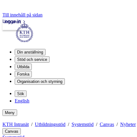
Till innehåll på sidan
Logga in
Intranät
Din anställning
Stöd och service
Utbilda
Forska
Organisation och styrning
Sök
English
Meny
KTH Intranät
Utbildningsstöd
Systemstöd
Canvas
Nyheter
Canvas