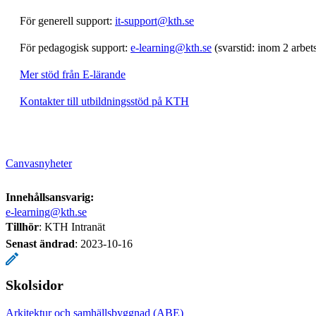
För generell support:
it-support@kth.se
För pedagogisk support:
e-learning@kth.se
(svarstid: inom 2 arbet
Mer stöd från E-lärande
Kontakter till utbildningsstöd på KTH
Canvasnyheter
Innehållsansvarig:
e-learning@kth.se
Tillhör
: KTH Intranät
Senast ändrad
:
2023-10-16
Skolsidor
Arkitektur och samhällsbyggnad (ABE)