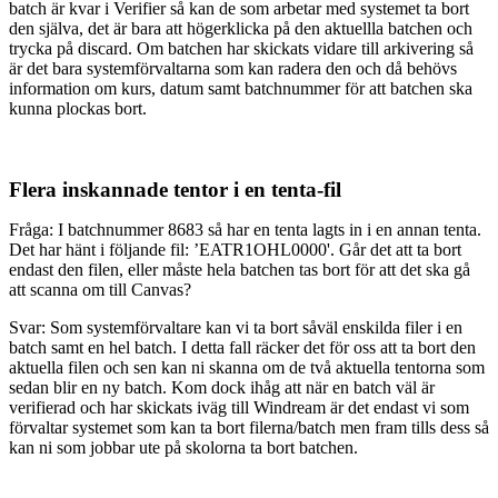
batch är kvar i Verifier så kan de som arbetar med systemet ta bort
den själva, det är bara att högerklicka på den aktuellla batchen och
trycka på discard. Om batchen har skickats vidare till arkivering så
är det bara systemförvaltarna som kan radera den och då behövs
information om kurs, datum samt batchnummer för att batchen ska
kunna plockas bort.
Flera inskannade tentor i en tenta-fil
Fråga: I batchnummer 8683 så har en tenta lagts in i en annan tenta.
Det har hänt i följande fil: ’EATR1OHL0000'. Går det att ta bort
endast den filen, eller måste hela batchen tas bort för att det ska gå
att scanna om till Canvas?
Svar: Som systemförvaltare kan vi ta bort såväl enskilda filer i en
batch samt en hel batch. I detta fall räcker det för oss att ta bort den
aktuella filen och sen kan ni skanna om de två aktuella tentorna som
sedan blir en ny batch. Kom dock ihåg att när en batch väl är
verifierad och har skickats iväg till Windream är det endast vi som
förvaltar systemet som kan ta bort filerna/batch men fram tills dess så
kan ni som jobbar ute på skolorna ta bort batchen.