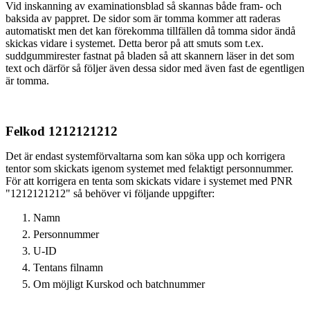
Vid inskanning av examinationsblad så skannas både fram- och
baksida av pappret. De sidor som är tomma kommer att raderas
automatiskt men det kan förekomma tillfällen då tomma sidor ändå
skickas vidare i systemet. Detta beror på att smuts som t.ex.
suddgummirester fastnat på bladen så att skannern läser in det som
text och därför så följer även dessa sidor med även fast de egentligen
är tomma.
Felkod 1212121212
Det är endast systemförvaltarna som kan söka upp och korrigera
tentor som skickats igenom systemet med felaktigt personnummer.
För att korrigera en tenta som skickats vidare i systemet med PNR
"1212121212" så behöver vi följande uppgifter:
Namn
Personnummer
U-ID
Tentans filnamn
Om möjligt Kurskod och batchnummer