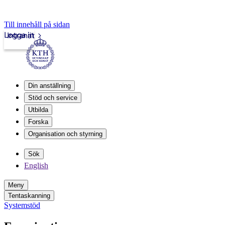
Till innehåll på sidan
Logga in
Intranät
Din anställning
Stöd och service
Utbilda
Forska
Organisation och styrning
Sök
English
Meny
Tentaskanning
Systemstöd