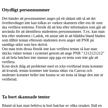
Otydligt personnummer
Det händer att pesonnummer anges på ett sådant sätt så att det
överhuvdtaget inte kan tolkas av varken skannern eller ens de som
ska verifiera tentorna. Försök då att leta efter information som går att
använda för att identifiera studentens personnummer. T.ex. kan man
leta efter studenten i Ladok, ett annat sätt är att bläddra bland bladen
som tillhör tentan eftersom studenten även anger sitt PNR på
samtliga sidor som hen skrivit.
Om man trots dessa försök inte kan verifiera tentan så kan man
skicka vidare tentan i systemet genom att ange PNR "1212121212"
så att hela batchen inte stannar upp pga en tenta som inte går att
verifiera.
Kom dock ihåg att problemet med en icke-verifierad tenta kommer
att kvarstå, tentan kommer inte kunna rättas via Canvas och
studenter kommer heller inte kunna se sin tenta så länge den inte är
verifierad.
Ta bort skannade tentor
Ibland så kan man behöva ta bort batchar av olika orsaker. Ifall en