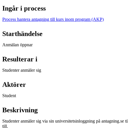
Ingår i process
Process hantera antagning till kurs inom program (AKP)
Starthändelse
Anmälan öppnar
Resulterar i
Studenter anmäler sig
Aktörer
Student
Beskrivning
Studenter anmäler sig via sin universitetsinloggning på antagning.se til
till.