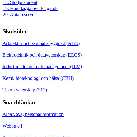
18. Stödja student
19. Handlägga överklagande
20. Anta reserver
Skolsidor
Arkitektur och samhällsbyggnad (ABE)
Elektroteknik och datavetenskap (EECS)
Industriell teknik och management (ITM)
Kemi, bioteknologi och hälsa (CBH)
Teknikvetenskap (SCI)
Snabblänkar
AlbaNova, personalinformation
Webbmejl