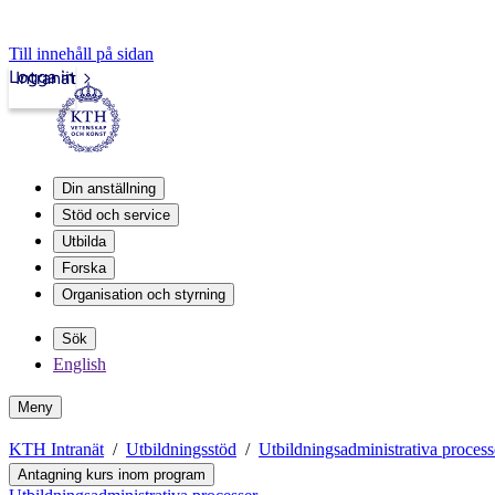
Till innehåll på sidan
Logga in
Intranät
Din anställning
Stöd och service
Utbilda
Forska
Organisation och styrning
Sök
English
Meny
KTH Intranät
Utbildningsstöd
Utbildningsadministrativa process
Antagning kurs inom program