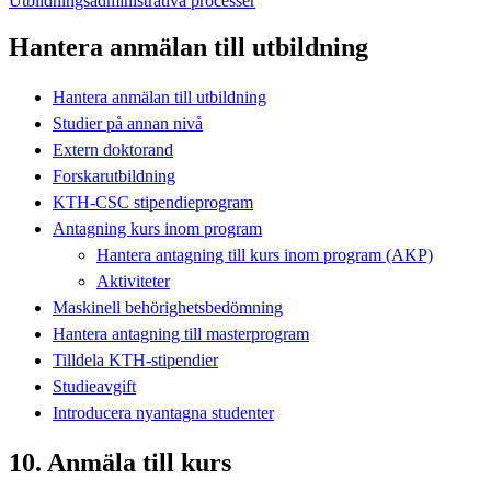
Utbildningsadministrativa processer
Hantera anmälan till utbildning
Hantera anmälan till utbildning
Studier på annan nivå
Extern doktorand
Forskarutbildning
KTH-CSC stipendieprogram
Antagning kurs inom program
Hantera antagning till kurs inom program (AKP)
Aktiviteter
Maskinell behörighetsbedömning
Hantera antagning till masterprogram
Tilldela KTH-stipendier
Studieavgift
Introducera nyantagna studenter
10. Anmäla till kurs