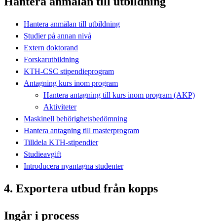
Hantera anmälan till utbildning
Hantera anmälan till utbildning
Studier på annan nivå
Extern doktorand
Forskarutbildning
KTH-CSC stipendieprogram
Antagning kurs inom program
Hantera antagning till kurs inom program (AKP)
Aktiviteter
Maskinell behörighetsbedömning
Hantera antagning till masterprogram
Tilldela KTH-stipendier
Studieavgift
Introducera nyantagna studenter
4. Exportera utbud från kopps
Ingår i process