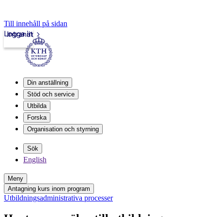
Till innehåll på sidan
Logga in
Intranät
Din anställning
Stöd och service
Utbilda
Forska
Organisation och styrning
Sök
English
Meny
Antagning kurs inom program
Utbildningsadministrativa processer