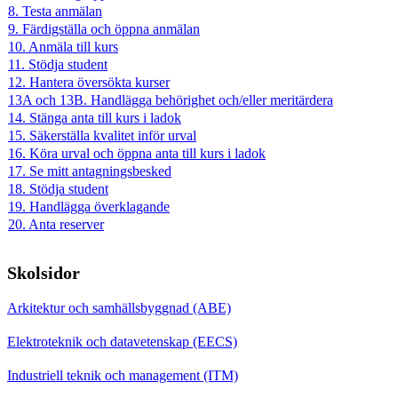
8. Testa anmälan
9. Färdigställa och öppna anmälan
10. Anmäla till kurs
11. Stödja student
12. Hantera översökta kurser
13A och 13B. Handlägga behörighet och/eller meritärdera
14. Stänga anta till kurs i ladok
15. Säkerställa kvalitet inför urval
16. Köra urval och öppna anta till kurs i ladok
17. Se mitt antagningsbesked
18. Stödja student
19. Handlägga överklagande
20. Anta reserver
Skolsidor
Arkitektur och samhällsbyggnad (ABE)
Elektroteknik och datavetenskap (EECS)
Industriell teknik och management (ITM)