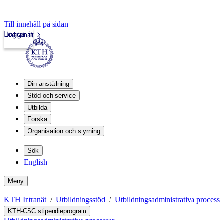
Till innehåll på sidan
Logga in
Intranät
Din anställning
Stöd och service
Utbilda
Forska
Organisation och styrning
Sök
English
Meny
KTH Intranät
Utbildningsstöd
Utbildningsadministrativa process
KTH-CSC stipendieprogram