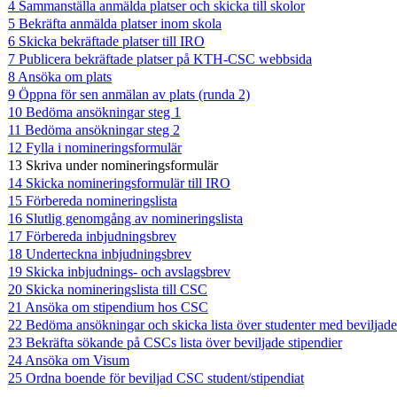
4 Sammanställa anmälda platser och skicka till skolor
5 Bekräfta anmälda platser inom skola
6 Skicka bekräftade platser till IRO
7 Publicera bekräftade platser på KTH-CSC webbsida
8 Ansöka om plats
9 Öppna för sen anmälan av plats (runda 2)
10 Bedöma ansökningar steg 1
11 Bedöma ansökningar steg 2
12 Fylla i nomineringsformulär
13 Skriva under nomineringsformulär
14 Skicka nomineringsformulär till IRO
15 Förbereda nomineringslista
16 Slutlig genomgång av nomineringslista
17 Förbereda inbjudningsbrev
18 Underteckna inbjudningsbrev
19 Skicka inbjudnings- och avslagsbrev
20 Skicka nomineringslista till CSC
21 Ansöka om stipendium hos CSC
22 Bedöma ansökningar och skicka lista över studenter med beviljade
23 Bekräfta sökande på CSCs lista över beviljade stipendier
24 Ansöka om Visum
25 Ordna boende för beviljad CSC student/stipendiat