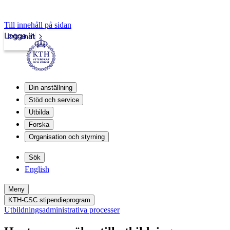
Till innehåll på sidan
Logga in
Intranät
Din anställning
Stöd och service
Utbilda
Forska
Organisation och styrning
Sök
English
Meny
KTH-CSC stipendieprogram
Utbildningsadministrativa processer