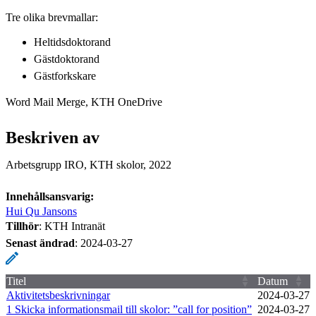
Tre olika brevmallar:
Heltidsdoktorand
Gästdoktorand
Gästforkskare
Word Mail Merge, KTH OneDrive
Beskriven av
Arbetsgrupp IRO, KTH skolor, 2022
Innehållsansvarig:
Hui Qu Jansons
Tillhör
: KTH Intranät
Senast ändrad
:
2024-03-27
Titel
Datum
Aktivitetsbeskrivningar
2024‑03‑27
1 Skicka informationsmail till skolor: ”call for position”
2024‑03‑27