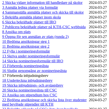
2 Skicka vidare information till handledare på skolor
2024‑03‑27
3 Anmäla lediga platser via formulär
2024‑03‑27
4 Sammanställa anmälda platser och skicka till skolor
2024‑03‑27
5 Bekräfta anmälda platser inom skola
2024‑03‑27
6 Skicka bekräftade platser till IRO
2024‑03‑27
7 Publicera bekräftade platser på KTH-CSC webbsida
2024‑03‑27
8 Ansöka om plats
2024‑03‑27
9 Öppna för sen anmälan av plats (runda 2)
2024‑03‑27
10 Bedöma ansökningar steg 1
2024‑03‑27
11 Bedöma ansökningar steg 2
2024‑03‑27
12 Fylla i nomineringsformulär
2024‑03‑27
13 Skriva under nomineringsformulär
2024‑03‑27
14 Skicka nomineringsformulär till IRO
2024‑03‑27
15 Förbereda nomineringslista
2024‑03‑27
16 Slutlig genomgång av nomineringslista
2024‑03‑27
17 Förbereda inbjudningsbrev
2024‑03‑27
18 Underteckna inbjudningsbrev
2024‑03‑27
19 Skicka inbjudnings- och avslagsbrev
2024‑03‑27
20 Skicka nomineringslista till CSC
2024‑03‑27
21 Ansöka om stipendium hos CSC
2024‑03‑27
22 Bedöma ansökningar och skicka lista över studenter
2024‑03‑27
med beviljade stipendier till KTH