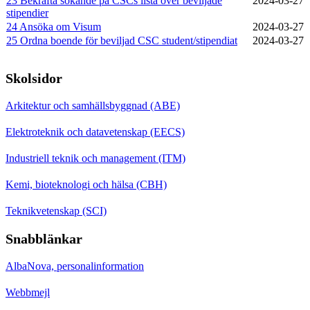
23 Bekräfta sökande på CSCs lista över beviljade
2024‑03‑27
stipendier
24 Ansöka om Visum
2024‑03‑27
25 Ordna boende för beviljad CSC student/stipendiat
2024‑03‑27
Skolsidor
Arkitektur och samhällsbyggnad (ABE)
Elektroteknik och datavetenskap (EECS)
Industriell teknik och management (ITM)
Kemi, bioteknologi och hälsa (CBH)
Teknikvetenskap (SCI)
Snabblänkar
AlbaNova, personalinformation
Webbmejl