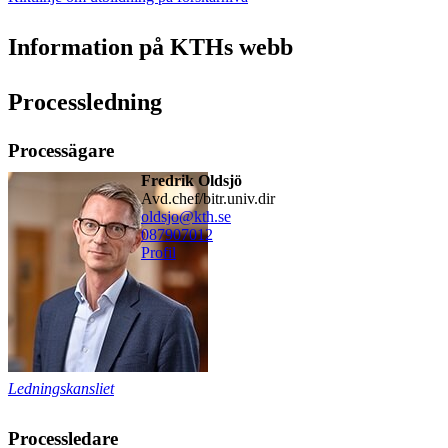
Information på KTHs webb
Processledning
Processägare
Fredrik Oldsjö
avd.chef/bitr.univ.dir
oldsjo@kth.se
08790
7012
Profil
Ledningskansliet
Processledare