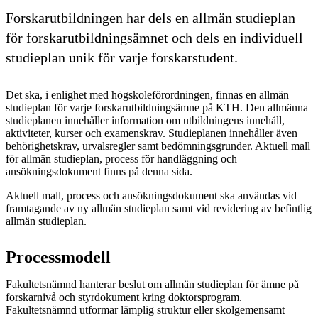
Forskarutbildningen har dels en allmän studieplan
för forskarutbildningsämnet och dels en individuell
studieplan unik för varje forskarstudent.
Det ska, i enlighet med högskoleförordningen, finnas en allmän
studieplan för varje forskarutbildningsämne på KTH. Den allmänna
studieplanen innehåller information om utbildningens innehåll,
aktiviteter, kurser och examenskrav. Studieplanen innehåller även
behörighetskrav, urvalsregler samt bedömningsgrunder. Aktuell mall
för allmän studieplan, process för handläggning och
ansökningsdokument finns på denna sida.
Aktuell mall, process och ansökningsdokument ska användas vid
framtagande av ny allmän studieplan samt vid revidering av befintlig
allmän studieplan.
Processmodell
Fakultetsnämnd hanterar beslut om allmän studieplan för ämne på
forskarnivå och styrdokument kring doktorsprogram.
Fakultetsnämnd utformar lämplig struktur eller skolgemensamt