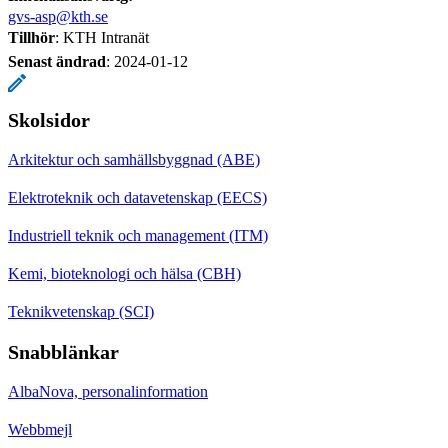
gvs-asp@kth.se
Tillhör
: KTH Intranät
Senast ändrad
:
2024-01-12
Skolsidor
Arkitektur och samhällsbyggnad (ABE)
Elektroteknik och datavetenskap (EECS)
Industriell teknik och management (ITM)
Kemi, bioteknologi och hälsa (CBH)
Teknikvetenskap (SCI)
Snabblänkar
AlbaNova, personalinformation
Webbmejl