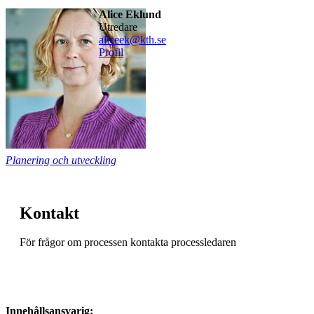
Alice Eklund
utredare
aliceek@kth.se
Profil
Planering och utveckling
Kontakt
För frågor om processen kontakta processledaren
Innehållsansvarig: