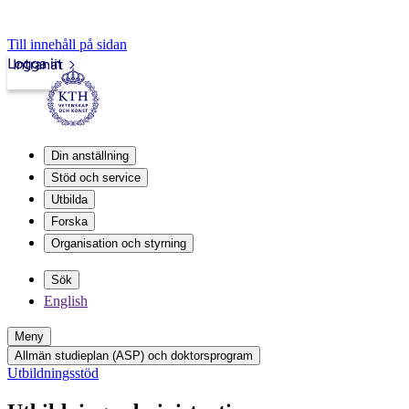
Till innehåll på sidan
Logga in
Intranät
Din anställning
Stöd och service
Utbilda
Forska
Organisation och styrning
Sök
English
Meny
Allmän studieplan (ASP) och doktorsprogram
Utbildningsstöd