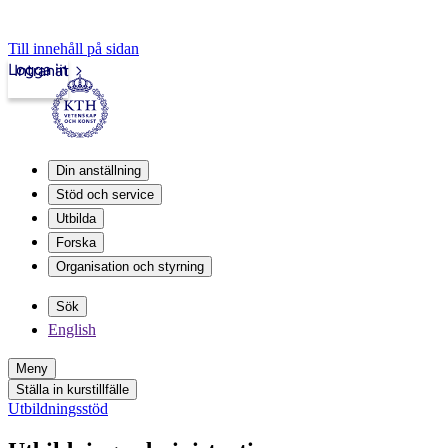
Till innehåll på sidan
Logga in
Intranät
Din anställning
Stöd och service
Utbilda
Forska
Organisation och styrning
Sök
English
Meny
Ställa in kurstillfälle
Utbildningsstöd