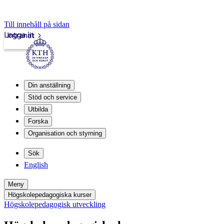
Till innehåll på sidan
Logga in
Intranät
Din anställning
Stöd och service
Utbilda
Forska
Organisation och styrning
Sök
English
Meny
Högskolepedagogiska kurser
Högskolepedagogisk utveckling