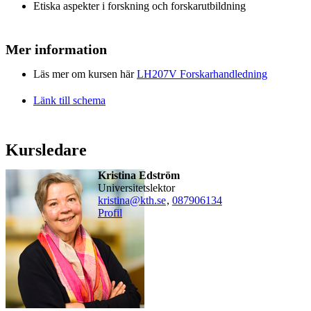
Etiska aspekter i forskning och forskarutbildning
Mer information
Läs mer om kursen här
LH207V Forskarhandledning
Länk till schema
Kursledare
Kristina Edström
universitetslektor
kristina@kth.se
,
08790
6134
Profil