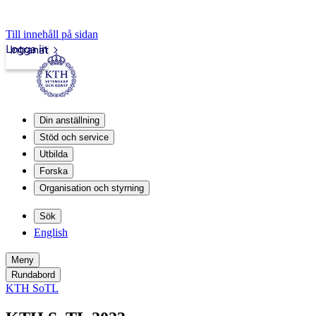
Till innehåll på sidan
Logga in
Intranät
Din anställning
Stöd och service
Utbilda
Forska
Organisation och styrning
Sök
English
Meny
Rundabord
KTH SoTL