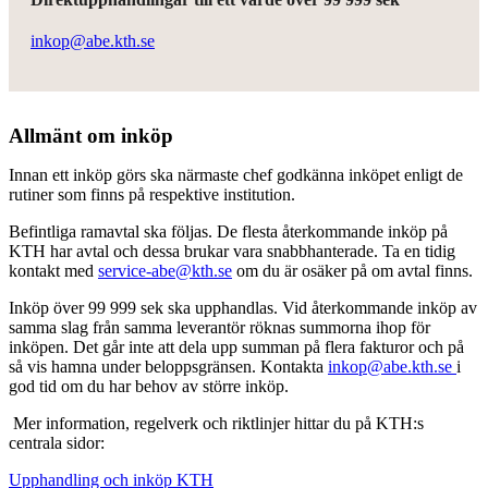
inkop@abe.kth.se
Allmänt om inköp
Innan ett inköp görs ska närmaste chef godkänna inköpet enligt de
rutiner som finns på respektive institution.
Befintliga ramavtal ska följas. De flesta återkommande inköp på
KTH har avtal och dessa brukar vara snabbhanterade. Ta en tidig
kontakt med
service-abe@kth.se
om du är osäker på om avtal finns.
Inköp över 99 999 sek ska upphandlas. Vid återkommande inköp av
samma slag från samma leverantör röknas summorna ihop för
inköpen. Det går inte att dela upp summan på flera fakturor och på
så vis hamna under beloppsgränsen. Kontakta
inkop@abe.kth.se
i
god tid om du har behov av större inköp.
Mer information, regelverk och riktlinjer hittar du på KTH:s
centrala sidor:
Upphandling och inköp KTH