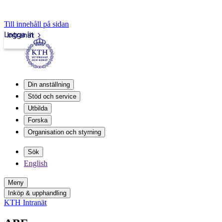
Till innehåll på sidan
Logga in
Intranät
Din anställning
Stöd och service
Utbilda
Forska
Organisation och styrning
Sök
English
Meny
Inköp & upphandling
KTH Intranät