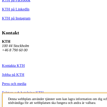
KTH på Facebook
KTH på LinkedIn
KTH på Instagram
Kontakt
KTH
100 44 Stockholm
+46 8 790 60 00
Kontakta KTH
Jobba på KTH
Press och media
Faktura och betalning KTH
Denna webbplats använder tjänster som kan lagra information om dig och
Om KTH:s webbplatser
nödvändiga för att webbplatsen ska fungera och andra är valbara.