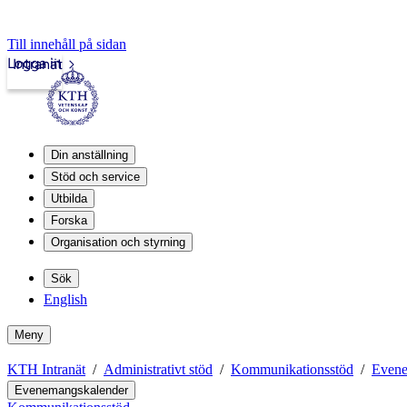
Till innehåll på sidan
Logga in
Intranät
Din anställning
Stöd och service
Utbilda
Forska
Organisation och styrning
Sök
English
Meny
KTH Intranät
Administrativt stöd
Kommunikationsstöd
Evene
Evenemangskalender