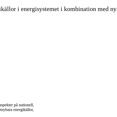
ikällor i energisystemet i kombination med n
spekter på nationell,
nybara energikällor,