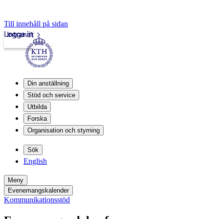
Till innehåll på sidan
Logga in
Intranät
Din anställning
Stöd och service
Utbilda
Forska
Organisation och styrning
Sök
English
Meny
Evenemangskalender
Kommunikationsstöd