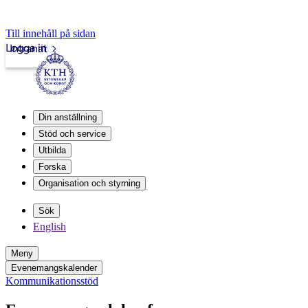
Till innehåll på sidan
Logga in
Intranät
Din anställning
Stöd och service
Utbilda
Forska
Organisation och styrning
Sök
English
Meny
Evenemangskalender
Kommunikationsstöd