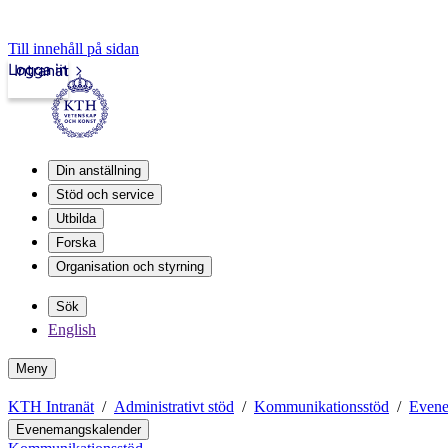
Till innehåll på sidan
Logga in
Intranät
Din anställning
Stöd och service
Utbilda
Forska
Organisation och styrning
Sök
English
Meny
KTH Intranät
Administrativt stöd
Kommunikationsstöd
Evene
Evenemangskalender