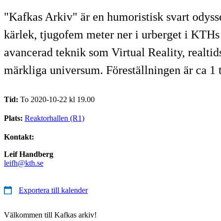
"Kafkas Arkiv" är en humoristisk svart odys
kärlek, tjugofem meter ner i urberget i KTH
avancerad teknik som Virtual Reality, realti
märkliga universum. Föreställningen är ca 1
Tid:
To 2020-10-22 kl 19.00
Plats:
Reaktorhallen (R1)
Kontakt:
Leif Handberg
leifh@kth.se
Exportera till kalender
Välkommen till Kafkas arkiv!