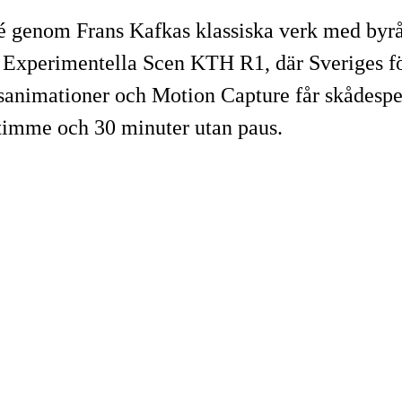
sé genom Frans Kafkas klassiska verk med byr
s Experimentella Scen KTH R1, där Sveriges fö
dsanimationer och Motion Capture får skådespe
 timme och 30 minuter utan paus.